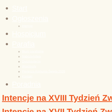
Start
Ogłoszenia
Intencje
Hospicjum
Parafia
Biuro parafialne
Nabożeństwa
Duszpasterze
Wspólnoty
Pierwsza Komunia Święta 2026
Kontakt
Poradnia
Intencje na XVIII Tydzień Z
Intencje na XVII Tydzień Zw